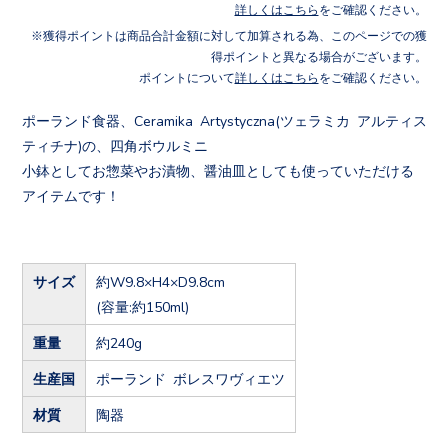
詳しくはこちら
をご確認ください。
獲得ポイントは商品合計金額に対して加算される為、このページでの獲
得ポイントと異なる場合がございます。
ポイントについて
詳しくはこちら
をご確認ください。
ポーランド食器、Ceramika Artystyczna(ツェラミカ アルティス
ティチナ)の、四角ボウルミニ
小鉢としてお惣菜やお漬物、醤油皿としても使っていただける
アイテムです！
サイズ
約W9.8×H4×D9.8cm
(容量:約150ml)
重量
約240g
生産国
ポーランド ボレスワヴィエツ
材質
陶器