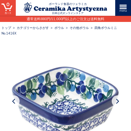
0
ポーランド食器のツェラミカ
日本公式オンラインストア
通常送料880円/11,000円以上のご注文は送料無料
トップ
>
カテゴリーからさがす
>
ボウル
>
その他ボウル
>
四角ボウルミニ
No.1416X