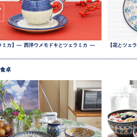
ラミカ】— 西洋ウメモドキとツェラミカ —
【花とツェラ
食卓