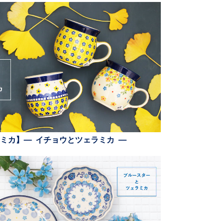
ミカ】— イチョウとツェラミカ —