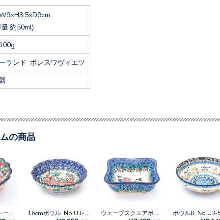
W9×H3.5×D9cm
容量:約50ml)
100g
ーランド ボレスワヴィエツ
器
ムの商品
フリルボウル トール No.U3-4874
16cmボウル No.U3-2472
ウェーブスクエアボウルM No.U4-4866
ボウルB No.U3-5