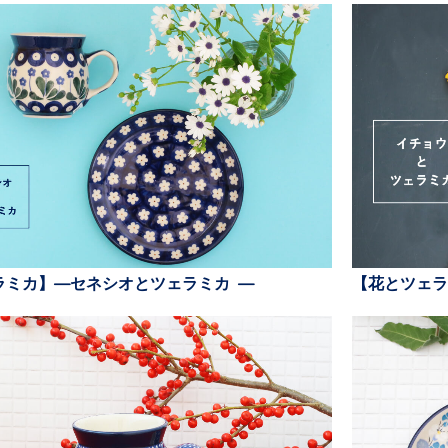
ラミカ】—セネシオとツェラミカ —
【花とツェラ