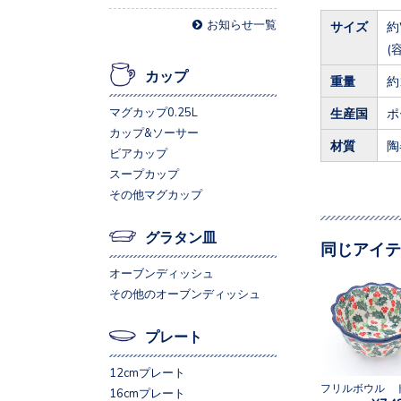
お知らせ一覧
サイズ
約
(
カップ
重量
約
マグカップ0.25L
生産国
ポ
カップ&ソーサー
材質
陶
ビアカップ
スープカップ
その他マグカップ
グラタン皿
同じアイテ
オーブンディッシュ
その他のオーブンディッシュ
プレート
12cmプレート
16cmプレート