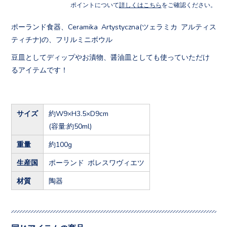
ポイントについて
詳しくはこちら
をご確認ください。
ポーランド食器、Ceramika Artystyczna(ツェラミカ アルティス
ティチナ)の、フリルミニボウル
豆皿としてディップやお漬物、醤油皿としても使っていただけ
るアイテムです！
サイズ
約W9×H3.5×D9cm
(容量:約50ml)
重量
約100g
生産国
ポーランド ボレスワヴィエツ
材質
陶器