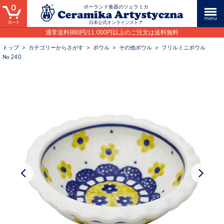
0
ポーランド食器のツェラミカ
日本公式オンラインストア
通常送料880円/11,000円以上のご注文は送料無料
トップ
>
カテゴリーからさがす
>
ボウル
>
その他ボウル
>
フリルミニボウル
No.240