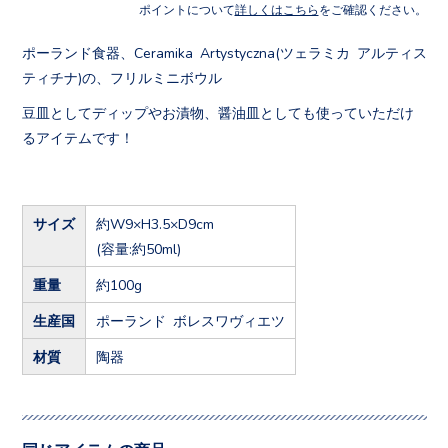
ポイントについて
詳しくはこちら
をご確認ください。
ポーランド食器、Ceramika Artystyczna(ツェラミカ アルティス
ティチナ)の、フリルミニボウル
豆皿としてディップやお漬物、醤油皿としても使っていただけ
るアイテムです！
サイズ
約W9×H3.5×D9cm
(容量:約50ml)
重量
約100g
生産国
ポーランド ボレスワヴィエツ
材質
陶器