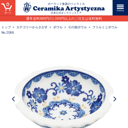
0
ポーランド食器のツェラミカ
日本公式オンラインストア
通常送料880円/11,000円以上のご注文は送料無料
トップ
>
カテゴリーからさがす
>
ボウル
>
その他ボウル
>
フリルミニボウル
No.2066