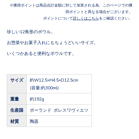
獲得ポイントは商品合計金額に対して加算される為、このページでの獲
得ポイントと異なる場合がございます。
ポイントについて
詳しくはこちら
をご確認ください。
珍しい12角形のボウル。
お惣菜やお菓子入れにもちょうどいいサイズ。
いくつかあると便利なボウルです。
サイズ
約W12.5×H4.5×D12.5cm
(容量:約300ml)
重量
約192g
生産国
ポーランド ボレスワヴィエツ
材質
陶器