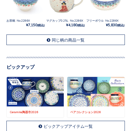
お茶碗 No.2286X
マグカップ0.25L No.2286X
フリーボウル No.2286X
¥7,150
¥4,180
¥5,830
(税込)
(税込)
(税込)
同じ柄の商品一覧
ピックアップ
Ceramika陶器市2026
ペアコレクション2026
ピックアップアイテム一覧