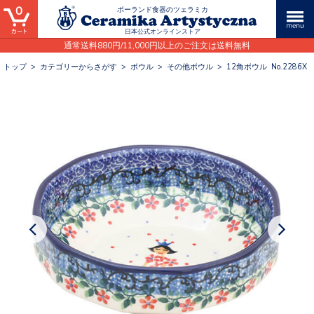
0
ポーランド食器のツェラミカ
日本公式オンラインストア
通常送料880円/11,000円以上のご注文は送料無料
トップ
>
カテゴリーからさがす
>
ボウル
>
その他ボウル
>
12角ボウル No.2286X