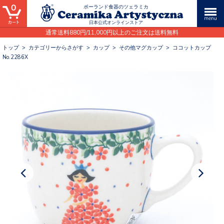
0
ポーランド食器のツェラミカ
日本公式オンラインストア
通常送料880円/11,000円以上のご注文は送料無料
トップ
>
カテゴリーからさがす
>
カップ
>
その他マグカップ
>
ココットカップ
No.2286X