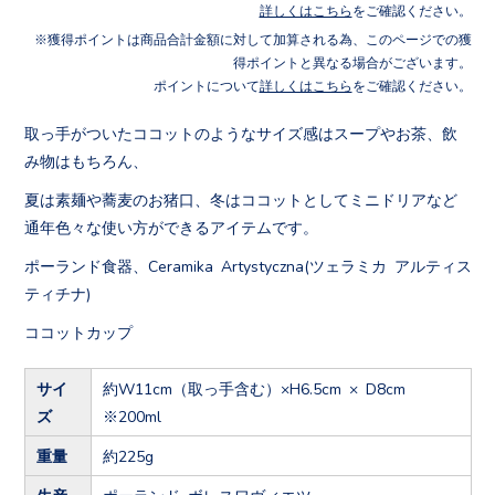
詳しくはこちら
をご確認ください。
獲得ポイントは商品合計金額に対して加算される為、このページでの獲
得ポイントと異なる場合がございます。
ポイントについて
詳しくはこちら
をご確認ください。
取っ手がついたココットのようなサイズ感はスープやお茶、飲
み物はもちろん、
夏は素麺や蕎麦のお猪口、冬はココットとしてミニドリアなど
通年色々な使い方ができるアイテムです。
ポーランド食器、Ceramika Artystyczna(ツェラミカ アルティス
ティチナ)
ココットカップ
サイ
約W11cm（取っ手含む）×H6.5cm × D8cm
ズ
※200ml
重量
約225g
生産
ポーランド ボレスワヴィエツ