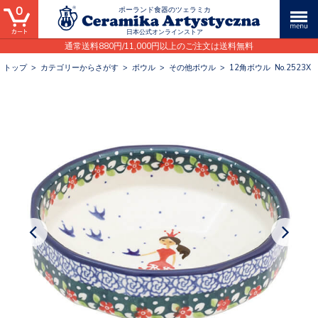
0
ポーランド食器のツェラミカ
日本公式オンラインストア
通常送料880円/11,000円以上のご注文は送料無料
トップ
>
カテゴリーからさがす
>
ボウル
>
その他ボウル
>
12角ボウル No.2523X