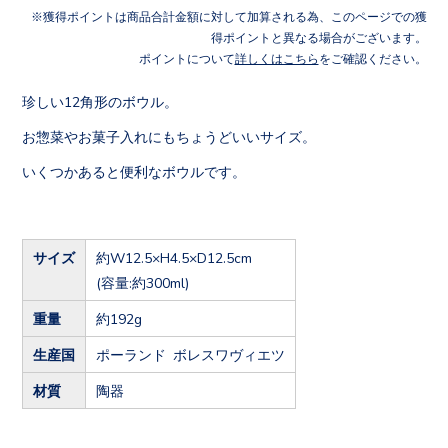
獲得ポイントは商品合計金額に対して加算される為、このページでの獲
得ポイントと異なる場合がございます。
ポイントについて
詳しくはこちら
をご確認ください。
珍しい12角形のボウル。
お惣菜やお菓子入れにもちょうどいいサイズ。
いくつかあると便利なボウルです。
サイズ
約W12.5×H4.5×D12.5cm
(容量:約300ml)
重量
約192g
生産国
ポーランド ボレスワヴィエツ
材質
陶器