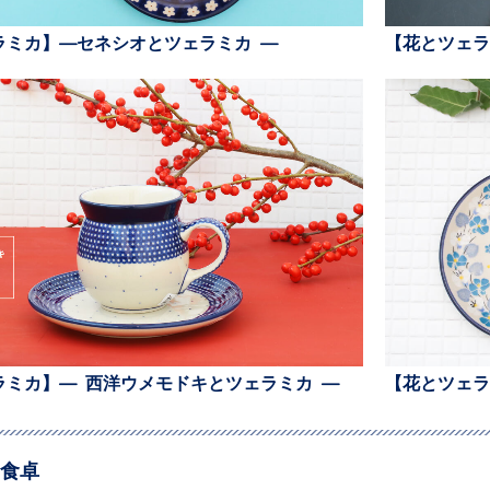
ラミカ】—セネシオとツェラミカ —
【花とツェラ
ラミカ】— 西洋ウメモドキとツェラミカ —
【花とツェラ
食卓