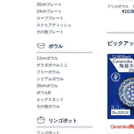
20cmプレート
¥10,5
24cmプレート
スーププレート
スクエアディッシュ
その他プレート
ピックアッ
ボウル
12cmボウル
サラダボウルミニ
フリーボウル
シリアルボウル
20cmボウル
ボウルB
エッグスタンド
その他ボウル
リンゴポット
Ceramik
リンゴポット