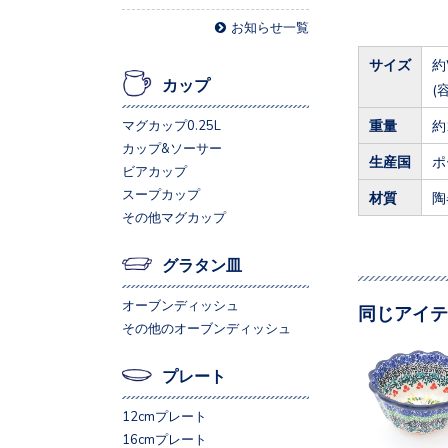
お知らせ一覧
サイズ
約
カップ
(
重量
約
マグカップ0.25L
カップ&ソーサー
生産国
ポ
ビアカップ
スープカップ
材質
陶
その他マグカップ
グラタン皿
オーブンディッシュ
同じアイテ
その他のオーブンディッシュ
プレート
12cmプレート
16cmプレート