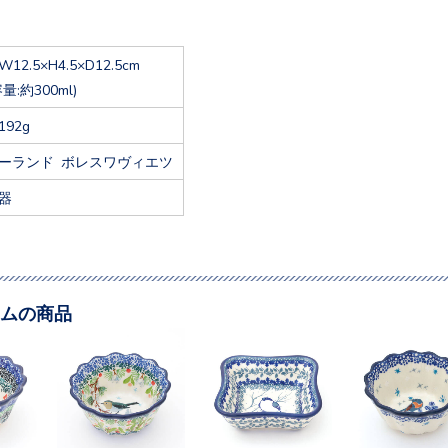
W12.5×H4.5×D12.5cm
容量:約300ml)
192g
ーランド ボレスワヴィエツ
器
ムの商品