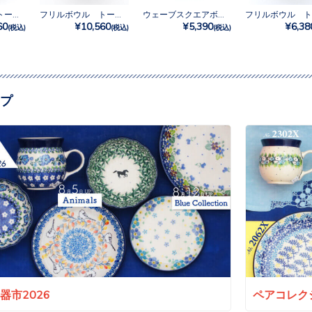
フリルボウル トール No.U4-5131
フリルボウル トール No.U4-5172
ウェーブスクエアボウルM No.U3-4830
60
¥10,560
¥5,390
¥6,38
(税込)
(税込)
(税込)
プ
a陶器市2026
ペアコレクシ