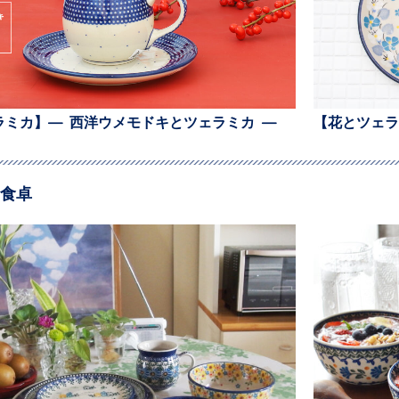
ラミカ】— 西洋ウメモドキとツェラミカ —
【花とツェラ
食卓