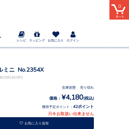
0
レシピ
ラッピング
お気に入り
ログイン
ミニ No.2354X
2305162387)
在庫状態 : 売り切れ
¥4,180
価格：
(税込)
42ポイント
獲得予定ポイント：
只今お取扱い出来ません
お気に入り追加