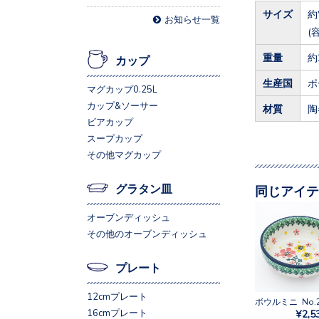
サイズ
約
お知らせ一覧
(
重量
約
カップ
生産国
ポ
マグカップ0.25L
カップ&ソーサー
材質
陶
ビアカップ
スープカップ
その他マグカップ
グラタン皿
同じアイテ
オーブンディッシュ
その他のオーブンディッシュ
プレート
12cmプレート
ボウルミニ No.2
16cmプレート
¥2,5