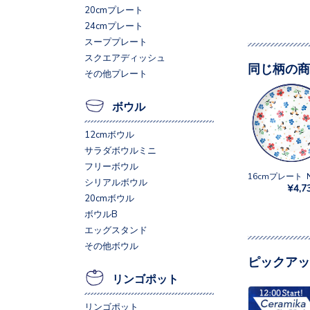
20cmプレート
24cmプレート
スーププレート
スクエアディッシュ
同じ柄の商
その他プレート
ボウル
12cmボウル
サラダボウルミニ
フリーボウル
シリアルボウル
¥4,7
20cmボウル
ボウルB
エッグスタンド
その他ボウル
ピックアッ
リンゴポット
リンゴポット