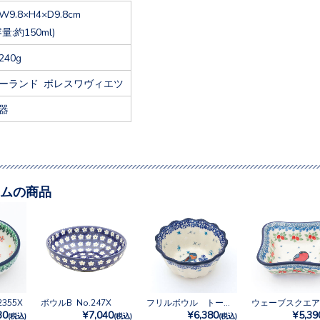
W9.8×H4×D9.8cm
容量:約150ml)
240g
ーランド ボレスワヴィエツ
器
ムの商品
355X
ボウルB No.247X
フリルボウル トール No.3292X
30
¥7,040
¥6,380
¥5,39
(税込)
(税込)
(税込)