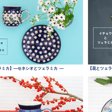
ラミカ】—セネシオとツェラミカ —
【花とツェラ