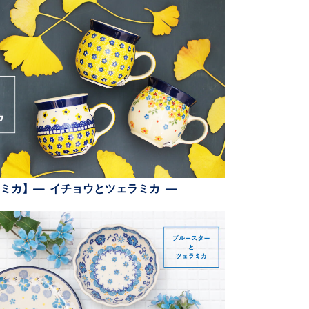
ミカ】— イチョウとツェラミカ —