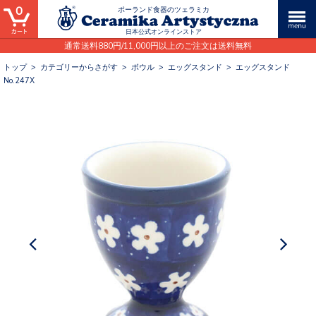
0
ポーランド食器のツェラミカ
日本公式オンラインストア
通常送料880円/11,000円以上のご注文は送料無料
トップ
>
カテゴリーからさがす
>
ボウル
>
エッグスタンド
>
エッグスタンド
No.247X