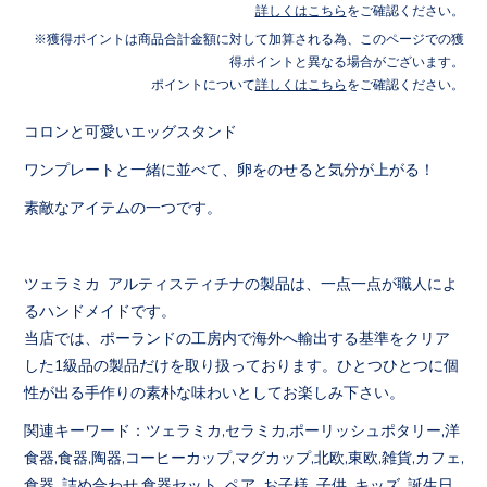
詳しくはこちら
をご確認ください。
獲得ポイントは商品合計金額に対して加算される為、このページでの獲
得ポイントと異なる場合がございます。
ポイントについて
詳しくはこちら
をご確認ください。
コロンと可愛いエッグスタンド
ワンプレートと一緒に並べて、卵をのせると気分が上がる！
素敵なアイテムの一つです。
ツェラミカ アルティスティチナの製品は、一点一点が職人によ
るハンドメイドです。
当店では、ポーランドの工房内で海外へ輸出する基準をクリア
した1級品の製品だけを取り扱っております。ひとつひとつに個
性が出る手作りの素朴な味わいとしてお楽しみ下さい。
関連キーワード：ツェラミカ,セラミカ,ポーリッシュポタリー,洋
食器,食器,陶器,コーヒーカップ,マグカップ,北欧,東欧,雑貨,カフェ,
食器 詰め合わせ,食器セット ペア お子様 子供 キッズ 誕生日