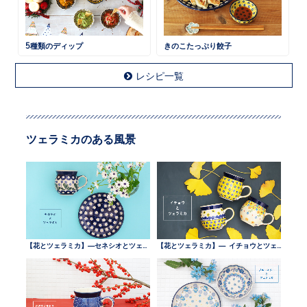
5種類のディップ
きのこたっぷり餃子
レシピ一覧
ツェラミカのある風景
【花とツェラミカ】—セネシオとツェラミカ —
【花とツェラミカ】— イチョウとツェラミカ —