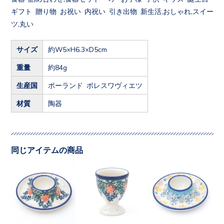
ギフト 贈り物 お祝い 内祝い 引き出物 新生活,おしゃれ,スイー
ツ,丸い
サイズ
約W5×H6.3×D5cm
重量
約84g
生産国
ポーランド ボレスワヴィエツ
材質
陶器
同じアイテムの商品