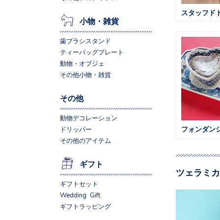
スタッフド
小物・雑貨
歯ブラシスタンド
ティーバッグプレート
動物・オブジェ
その他小物・雑貨
その他
動物デコレーション
フォンダン
ドリッパー
その他のアイテム
ギフト
ツェラミカ
ギフトセット
Wedding Gift
ギフトラッピング