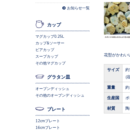
お知らせ一覧
カップ
マグカップ0.25L
カップ&ソーサー
ビアカップ
花型がかわい
スープカップ
その他マグカップ
サイズ
約
グラタン皿
(
重量
約
オーブンディッシュ
その他のオーブンディッシュ
生産国
ポ
材質
陶
プレート
12cmプレート
16cmプレート