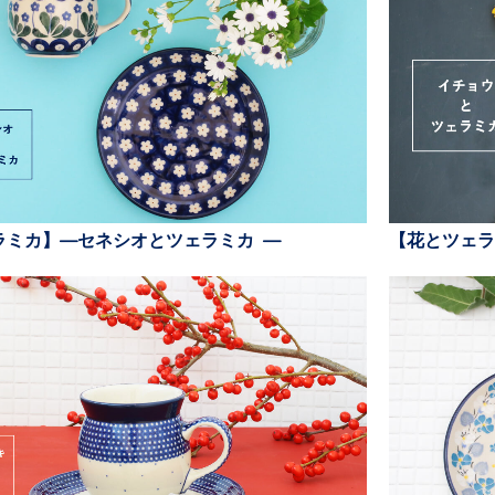
ラミカ】—セネシオとツェラミカ —
【花とツェラ