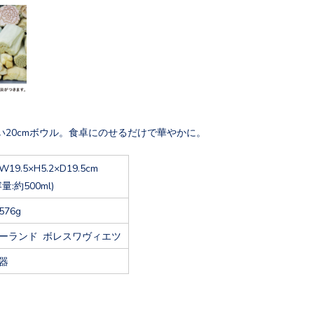
い20cmボウル。食卓にのせるだけで華やかに。
W19.5×H5.2×D19.5cm
容量:約500ml)
576g
ーランド ボレスワヴィエツ
器