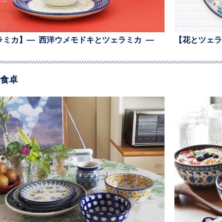
ラミカ】— 西洋ウメモドキとツェラミカ —
【花とツェラ
食卓