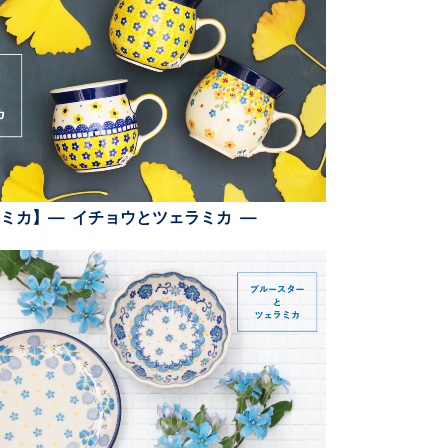
ミカ】— イチョウとツェラミカ —