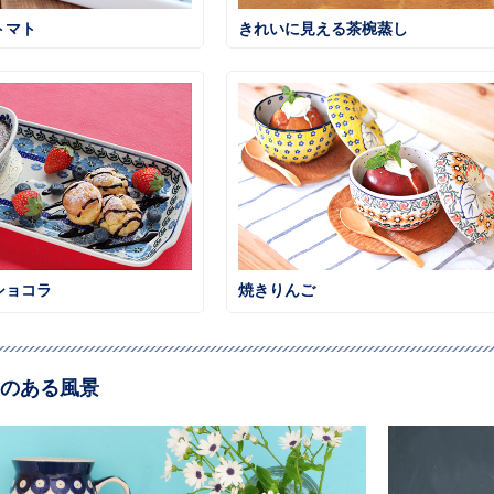
トマト
きれいに見える茶椀蒸し
ショコラ
焼きりんご
のある風景