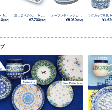
ミルクピッチャー No.835
三つ切りボウル No.835
オーブンディッシュ No.835
10
¥7,700
¥8,030
¥4,62
(税込)
(税込)
(税込)
プ