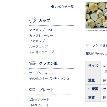
お知らせ一覧
カップ
マグカップ0.25L
カップ&ソーサー
ビアカップ
ポーランド食器
スープカップ
その他マグカップ
花型がかわい
グラタン皿
サイズ
約
(
オーブンディッシュ
その他のオーブンディッシュ
重量
約
生産国
ポ
プレート
材質
陶
12cmプレート
16cmプレート