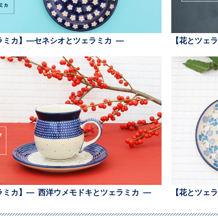
ラミカ】—セネシオとツェラミカ —
【花とツェラ
ラミカ】— 西洋ウメモドキとツェラミカ —
【花とツェラ