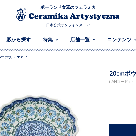
ポーランド食器のツェラミカ
日本公式オンラインストア
形から探す
特集
店舗一覧
コンテンツ
0cmボウル No.835
20cmボウ
(JANコード：458