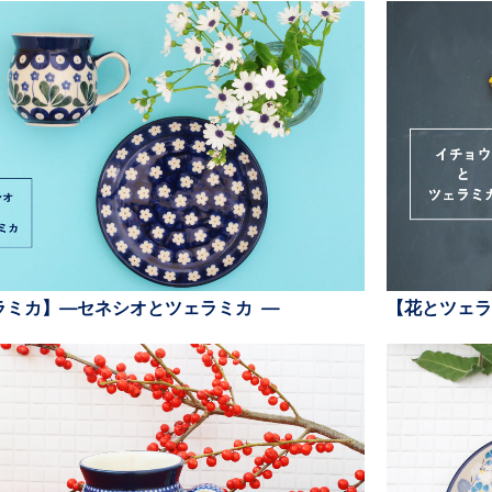
ラミカ】—セネシオとツェラミカ —
【花とツェラ