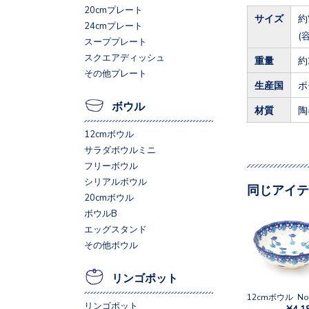
20cmプレート
サイズ
約
24cmプレート
(
スーププレート
スクエアディッシュ
重量
約
その他プレート
生産国
ポ
ボウル
材質
陶
12cmボウル
サラダボウルミニ
フリーボウル
シリアルボウル
同じアイテ
20cmボウル
ボウルB
エッグスタンド
その他ボウル
リンゴポット
リンゴポット
¥4,1