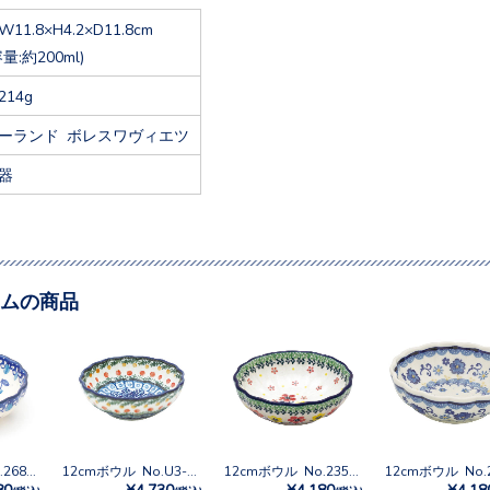
W11.8×H4.2×D11.8cm
容量:約200ml)
214g
ーランド ボレスワヴィエツ
器
ムの商品
12cmボウル No.2682X
12cmボウル No.U3-555
12cmボウル No.2355X
12cmボウル No.
80
¥4,730
¥4,180
¥4,18