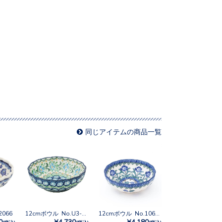
同じアイテムの商品一覧
2066
12cmボウル No.U3-620
12cmボウル No.1069X
0
¥4,730
¥4,180