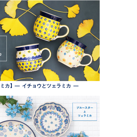
ミカ】— イチョウとツェラミカ —