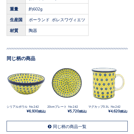
重量
約602g
生産国
ポーランド ボレスワヴィエツ
材質
陶器
同じ柄の商品
シリアルボウル No.242
20cmプレート No.242
マグカップ0.3L No.242
¥6,930
¥5,720
¥4,620
(税込)
(税込)
(税込)
同じ柄の商品一覧