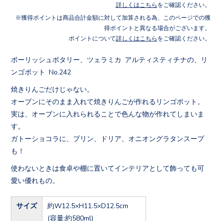
詳しくはこちら
をご確認ください。
獲得ポイントは商品合計金額に対して加算される為、このページでの獲
得ポイントと異なる場合がございます。
ポイントについて
詳しくはこちら
をご確認ください。
ポーリッシュポタリー、ツェラミカ アルティスティチナの、リ
ンゴポット No.242
焼きりんごだけじゃない。
オーブンにそのまま入れて焼きりんごが作れるリンゴポット。
実は、オーブンに入れられることで色んな物が作れてしまいま
す。
ガトーショコラに、プリン、ドリア、オニオングラタンスープ
も！
使わないときは食卓や棚に置いてインテリアとして飾っても可
愛い優れもの。
サイズ
約W12.5×H11.5×D12.5cm
(容量:約580ml)