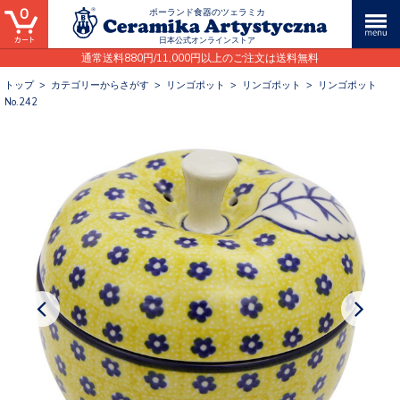
0
ポーランド食器のツェラミカ
日本公式オンラインストア
通常送料880円/11,000円以上のご注文は送料無料
トップ
>
カテゴリーからさがす
>
リンゴポット
>
リンゴポット
>
リンゴポット
No.242