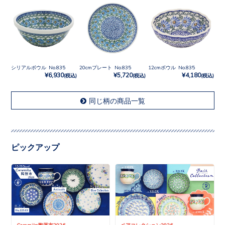
シリアルボウル No.835
20cmプレート No.835
12cmボウル No.835
¥6,930
¥5,720
¥4,180
(税込)
(税込)
(税込)
同じ柄の商品一覧
ピックアップ
Ceramika陶器市2026
ペアコレクション2026