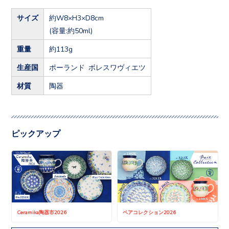
サイズ
約W8×H3×D8cm
(容量:約50ml)
重量
約113g
生産国
ポーランド ボレスワヴィエツ
材質
陶器
ピックアップ
Ceramika陶器市2026
ペアコレクション2026