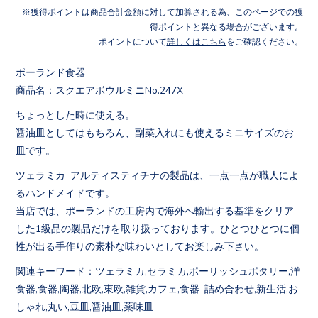
獲得ポイントは商品合計金額に対して加算される為、このページでの獲
得ポイントと異なる場合がございます。
ポイントについて
詳しくはこちら
をご確認ください。
ポーランド食器
商品名：スクエアボウルミニNo.247X
ちょっとした時に使える。
醤油皿としてはもちろん、副菜入れにも使えるミニサイズのお
皿です。
ツェラミカ アルティスティチナの製品は、一点一点が職人によ
るハンドメイドです。
当店では、ポーランドの工房内で海外へ輸出する基準をクリア
した1級品の製品だけを取り扱っております。ひとつひとつに個
性が出る手作りの素朴な味わいとしてお楽しみ下さい。
関連キーワード：ツェラミカ,セラミカ,ポーリッシュポタリー,洋
食器,食器,陶器,北欧,東欧,雑貨,カフェ,食器 詰め合わせ,新生活,お
しゃれ,丸い,豆皿,醤油皿,薬味皿