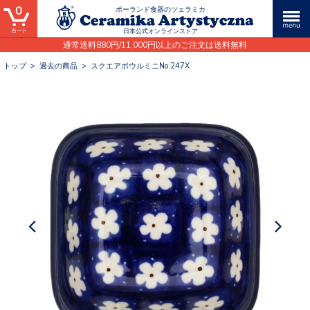
0
ポーランド食器のツェラミカ
日本公式オンラインストア
通常送料880円/11,000円以上のご注文は送料無料
トップ
>
過去の商品
>
スクエアボウルミニNo.247X