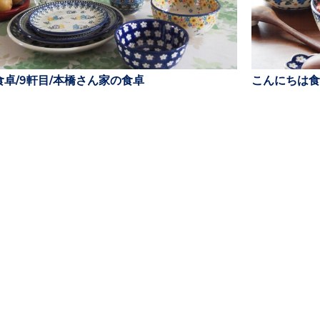
卓/9軒目/本橋さん家の食卓
こんにちは食