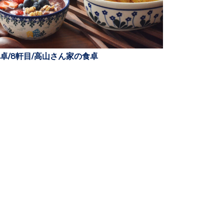
卓/8軒目/高山さん家の食卓