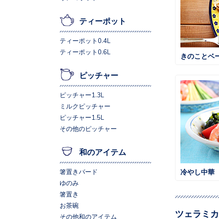
ティーポット
ティーポット0.4L
ティーポット0.6L
きのことベ
ピッチャー
ピッチャー1.3L
ミルクピッチャー
ピッチャー1.5L
その他のピッチャー
和のアイテム
冷やし中華
箸置きバード
ゆのみ
箸置き
お茶碗
ツェラミカ
その他和のアイテム