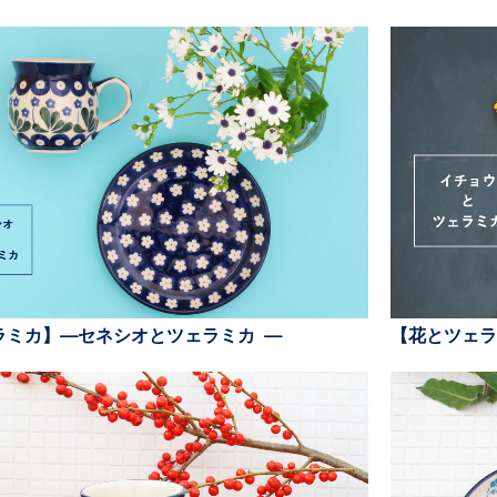
ラミカ】—セネシオとツェラミカ —
【花とツェラ