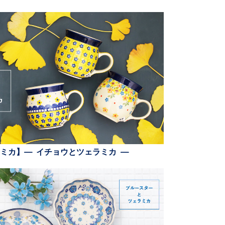
ミカ】— イチョウとツェラミカ —