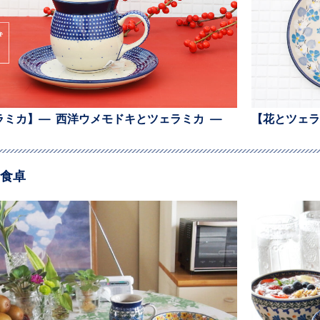
ラミカ】— 西洋ウメモドキとツェラミカ —
【花とツェラ
食卓