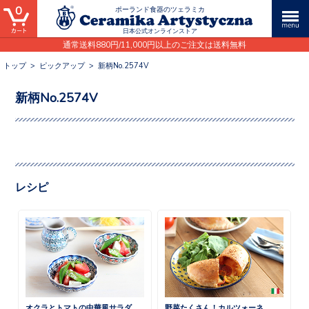
0
ポーランド食器のツェラミカ
日本公式オンラインストア
通常送料880円/11,000円以上のご注文は送料無料
トップ
>
ピックアップ
>
新柄No.2574V
新柄No.2574V
レシピ
オクラとトマトの中華風サラダ
野菜たくさん！カルツォーネ