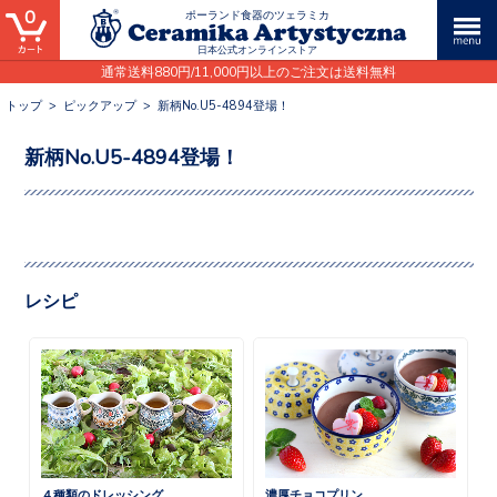
0
ポーランド食器のツェラミカ
日本公式オンラインストア
通常送料880円/11,000円以上のご注文は送料無料
トップ
>
ピックアップ
>
新柄No.U5-4894登場！
新柄No.U5-4894登場！
レシピ
４種類のドレッシング
濃厚チョコプリン