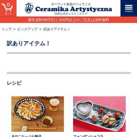
0
ポーランド食器のツェラミカ
日本公式オンラインストア
通常送料880円/11,000円以上のご注文は送料無料
トップ
>
ピックアップ
>
訳ありアイテム！
訳ありアイテム！
レシピ
きのこたっぷり餃子
フォンダンショコラ