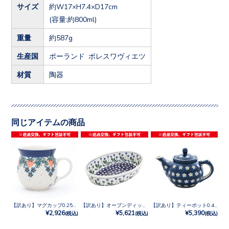
サイズ
約W17×H7.4×D17cm
(容量:約800ml)
重量
約587g
生産国
ポーランド ボレスワヴィエツ
材質
陶器
同じアイテムの商品
【訳あり】マグカップ0.25L No.721X
【訳あり】オーブンディッシュ No.377Y
【訳あり】ティーポット0.4L No.247X
¥2,926
¥5,621
¥5,390
(税込)
(税込)
(税込)