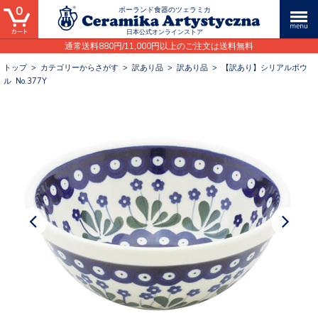
0
ポーランド食器のツェラミカ
日本公式オンラインストア
通常送料880円/11,000円以上のご注文は送料無料
トップ
>
カテゴリーからさがす
>
訳あり品
>
訳あり品
>
【訳あり】シリアルボウ
ル No.377Y