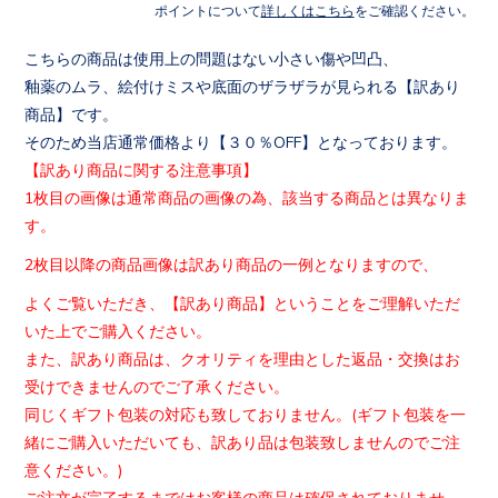
ポイントについて
詳しくはこちら
をご確認ください。
こちらの商品は使用上の問題はない小さい傷や凹凸、
釉薬のムラ、絵付けミスや底面のザラザラが見られる【訳あり
商品
】です。
そのため当店通常価格より【３０％OFF】となっております。
【訳あり商品に関する注意事項】
1枚目の画像は通常商品の画像の為、該当する商品とは異なりま
す
。
2枚目以降の商品画像は訳あり商品の一例となりますので、
よくご覧いただき、【訳あり商品】ということをご理解いただ
いた
上でご購入ください。
また、訳あり商品は、クオリティを理由とした返品・交換はお
受け
できませんのでご了承ください。
同じくギフト包装の対応も致しておりません。(
ギフト包装を一
緒にご購入いただいても、
訳あり品は包装致しませんのでご注
意ください。)
ご注文が完了するまではお客様の商品は確保されておりませ