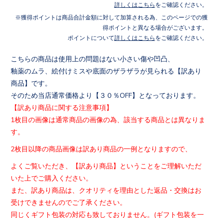
詳しくはこちら
をご確認ください。
獲得ポイントは商品合計金額に対して加算される為、このページでの獲
得ポイントと異なる場合がございます。
ポイントについて
詳しくはこちら
をご確認ください。
こちらの商品は使用上の問題はない小さい傷や凹凸、
釉薬のムラ、絵付けミスや底面のザラザラが見られる【訳あり
商品
】です。
そのため当店通常価格より【３０％OFF】となっております。
【訳あり商品に関する注意事項】
1枚目の画像は通常商品の画像の為、該当する商品とは異なりま
す
。
2枚目以降の商品画像は訳あり商品の一例となりますので、
よくご覧いただき、【訳あり商品】ということをご理解いただ
いた
上でご購入ください。
また、訳あり商品は、クオリティを理由とした返品・交換はお
受け
できませんのでご了承ください。
同じくギフト包装の対応も致しておりません。(
ギフト包装を一