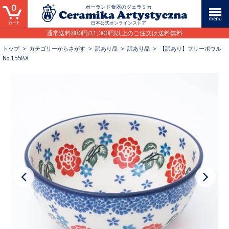
0
ポーランド食器のツェラミカ
日本公式オンラインストア
通常送料880円/11,000円以上のご注文は送料無料
トップ
>
カテゴリーからさがす
>
訳あり品
>
訳あり品
>
【訳あり】フリーボウル
No.1558X