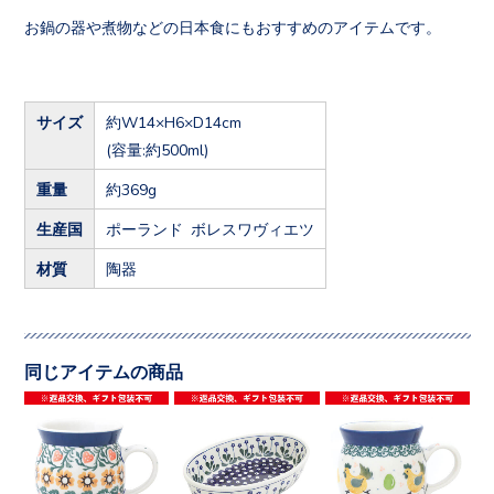
お鍋の器や煮物などの日本食にもおすすめのアイテムです。
サイズ
約W14×H6×D14cm
(容量:約500ml)
重量
約369g
生産国
ポーランド ボレスワヴィエツ
材質
陶器
同じアイテムの商品