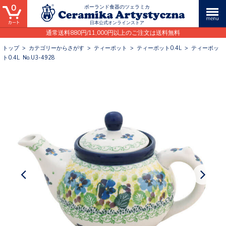
0
ポーランド食器のツェラミカ
日本公式オンラインストア
通常送料880円/11,000円以上のご注文は送料無料
トップ
>
カテゴリーからさがす
>
ティーポット
>
ティーポット0.4L
>
ティーポッ
ト0.4L No.U3-4928