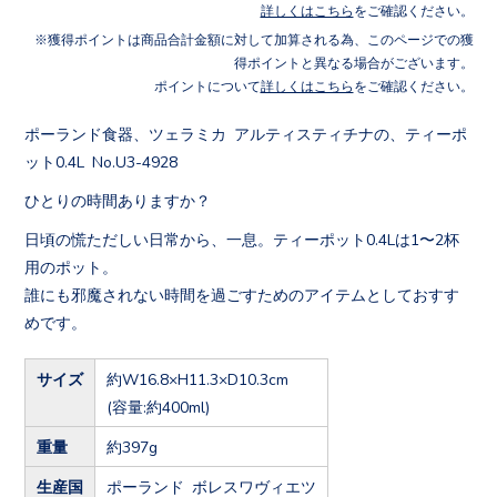
詳しくはこちら
をご確認ください。
獲得ポイントは商品合計金額に対して加算される為、このページでの獲
得ポイントと異なる場合がございます。
ポイントについて
詳しくはこちら
をご確認ください。
ポーランド食器、ツェラミカ アルティスティチナの、ティーポ
ット0.4L No.U3-4928
ひとりの時間ありますか？
日頃の慌ただしい日常から、一息。ティーポット0.4Lは1〜2杯
用のポット。
誰にも邪魔されない時間を過ごすためのアイテムとしておすす
めです。
サイズ
約W16.8×H11.3×D10.3cm
(容量:約400ml)
重量
約397g
生産国
ポーランド ボレスワヴィエツ