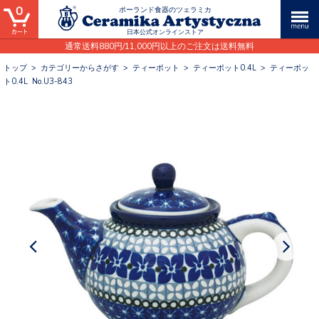
0
ポーランド食器のツェラミカ
日本公式オンラインストア
通常送料880円/11,000円以上のご注文は送料無料
トップ
>
カテゴリーからさがす
>
ティーポット
>
ティーポット0.4L
>
ティーポッ
ト0.4L No.U3-843