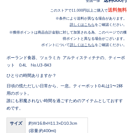
全国一律
送料無料
このストアで11,000円以上ご購入で
条件により送料が異なる場合があります。
詳しくはこちら
をご確認ください。
獲得ポイントは商品合計金額に対して加算される為、このページでの獲
得ポイントと異なる場合がございます。
ポイントについて
詳しくはこちら
をご確認ください。
ポーランド食器、ツェラミカ アルティスティチナの、ティーポ
ット 0.4L No.U3-843
ひとりの時間ありますか？
日頃の慌ただしい日常から、一息。ティーポット0.4Lは1〜2杯
用のポット。
誰にも邪魔されない時間を過ごすためのアイテムとしておすす
めです。
サイズ
約W16.8×H11.3×D10.3cm
(容量:約400ml)