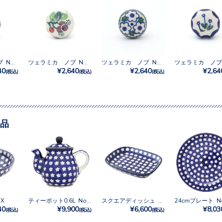
ツェラミカ ノブ No.70X
ツェラミカ ノブ No.1415
ツェラミカ ノブ No.780
40
¥2,640
¥2,640
¥2,64
(税込)
(税込)
(税込)
品
7X
ティーポット0.6L No.247X
スクエアディッシュ No.247X
40
¥9,900
¥6,600
¥8,03
(税込)
(税込)
(税込)