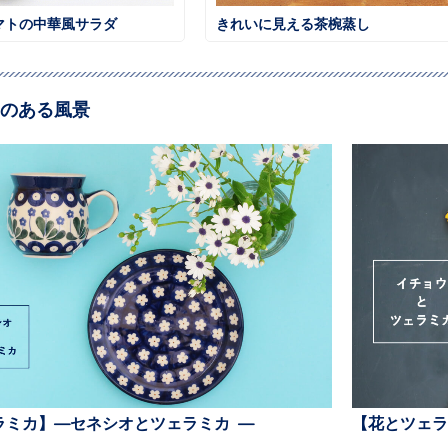
マトの中華風サラダ
きれいに見える茶椀蒸し
のある風景
ラミカ】—セネシオとツェラミカ —
【花とツェラ