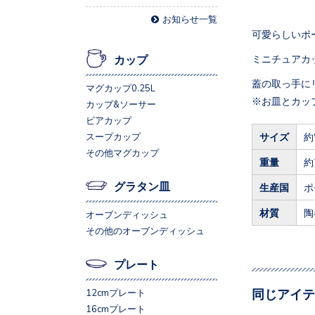
お知らせ一覧
可愛らしいポ
ミニチュアカ
カップ
蓋の取っ手に
マグカップ0.25L
※お皿とカッ
カップ&ソーサー
ビアカップ
サイズ
約
スープカップ
その他マグカップ
重量
約
グラタン皿
生産国
ポ
材質
陶
オーブンディッシュ
その他のオーブンディッシュ
プレート
同じアイテ
12cmプレート
16cmプレート