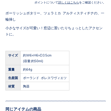
ポイントについて
詳しくはこちら
をご確認ください。
ポーリッシュポタリー、ツェラミカ アルティスティチナの、一
輪挿し
小さなサイズが可愛い！窓辺に置いたりちょっとしたアクセン
トに。
サイズ
約W6×H6×D3.5cm
(容量:約50ml)
重量
約64g
生産国
ポーランド ボレスワヴィエツ
材質
陶器
同じアイテムの商品