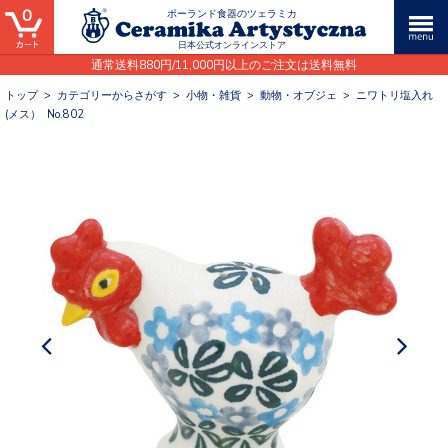
0
ポーランド食器のツェラミカ
日本公式オンラインストア
通常送料880円/11,000円以上のご注文は送料無料
トップ
>
カテゴリーからさがす
>
小物・雑貨
>
動物・オブジェ
>
ニワトリ塩入れ
(メス） No.802