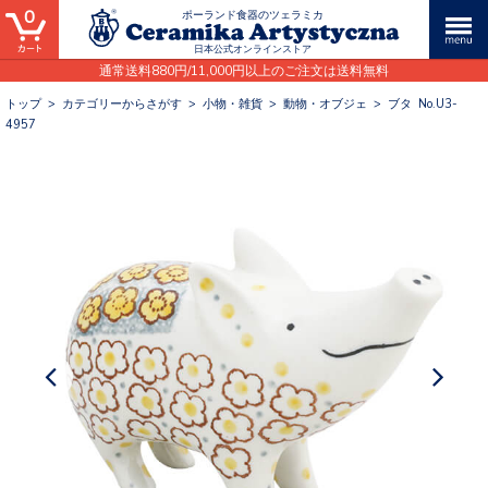
0
ポーランド食器のツェラミカ
日本公式オンラインストア
通常送料880円/11,000円以上のご注文は送料無料
トップ
>
カテゴリーからさがす
>
小物・雑貨
>
動物・オブジェ
>
ブタ No.U3-
4957