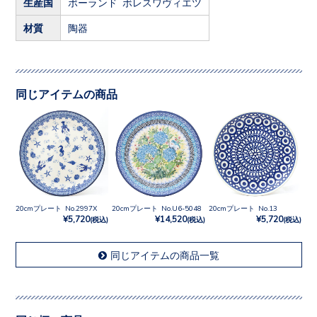
生産国
ポーランド ボレスワヴィエツ
材質
陶器
同じアイテムの商品
20cmプレート No.2997X
20cmプレート No.U6-5048
20cmプレート No.13
¥5,720
¥14,520
¥5,720
(税込)
(税込)
(税込)
同じアイテムの商品一覧