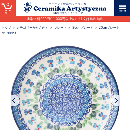
0
ポーランド食器のツェラミカ
日本公式オンラインストア
通常送料880円/11,000円以上のご注文は送料無料
トップ
>
カテゴリーからさがす
>
プレート
>
20cmプレート
>
20cmプレート
No.2668X