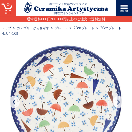
0
ポーランド食器のツェラミカ
日本公式オンラインストア
通常送料880円/11,000円以上のご注文は送料無料
トップ
>
カテゴリーからさがす
>
プレート
>
20cmプレート
>
20cmプレート
No.U4-109