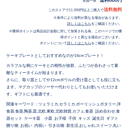
全国一律
送料無料
このストアで11,000円以上ご購入で
条件により送料が異なる場合があります。
詳しくはこちら
をご確認ください。
獲得ポイントは商品合計金額に対して加算される為、このページでの獲
得ポイントと異なる場合がございます。
ポイントについて
詳しくはこちら
をご確認ください。
ケーキプレートとしておすすめなのが16cmプレート！
カラフルな柄にケーキとの相性が抜群。ふたつが合わさって素
敵なティータイムが始まります。
さらに、取り皿としてや12cmボウルの受け皿としても役に立ち
ます。マグカップのソーサー代わりとしてもお使いいただけま
す。ギフトにも最適です。
関連キーワード：ツェラミカ,セラミカ,ポーリッシュポタリー,洋
食器,食器,陶器,皿,北欧,東欧,北欧雑貨,カフェ,食器 詰め合わせ,食
器セット ケーキ皿 小皿 お子様 子供 キッズ 誕生日 ギフト
贈り物 お祝い 内祝い 引き出物 新生活,おしゃれ,スイーツ,丸い