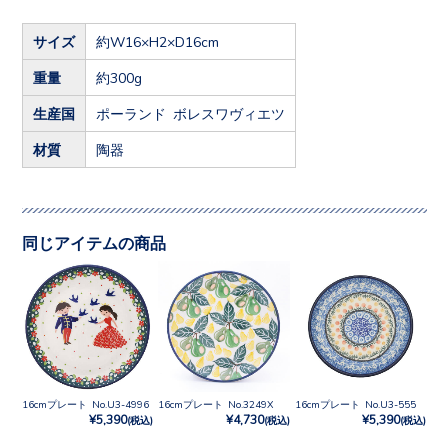
サイズ
約W16×H2×D16cm
重量
約300g
生産国
ポーランド ボレスワヴィエツ
材質
陶器
同じアイテムの商品
16cmプレート No.U3-4996
16cmプレート No.3249X
16cmプレート No.U3-555
¥5,390
¥4,730
¥5,390
(税込)
(税込)
(税込)