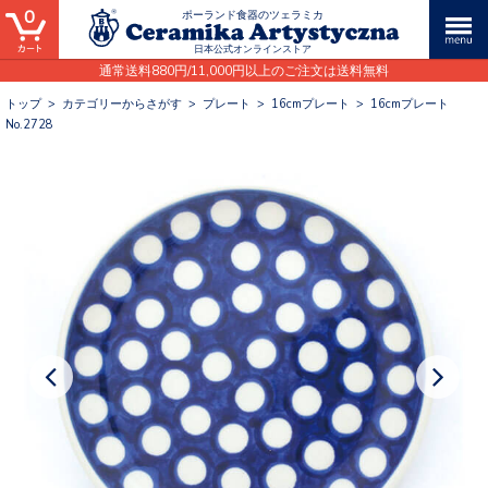
0
ポーランド食器のツェラミカ
日本公式オンラインストア
通常送料880円/11,000円以上のご注文は送料無料
トップ
>
カテゴリーからさがす
>
プレート
>
16cmプレート
>
16cmプレート
No.2728