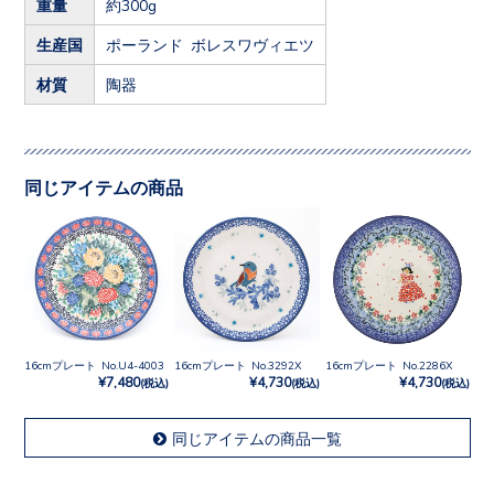
重量
約300g
生産国
ポーランド ボレスワヴィエツ
材質
陶器
同じアイテムの商品
16cmプレート No.U4-4003
16cmプレート No.3292X
16cmプレート No.2286X
¥7,480
¥4,730
¥4,730
(税込)
(税込)
(税込)
同じアイテムの商品一覧