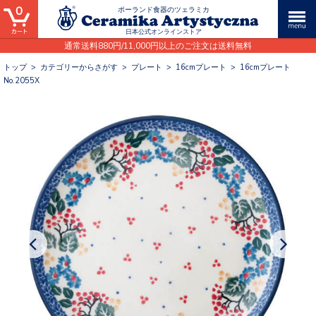
0
ポーランド食器のツェラミカ
日本公式オンラインストア
通常送料880円/11,000円以上のご注文は送料無料
トップ
>
カテゴリーからさがす
>
プレート
>
16cmプレート
>
16cmプレート
No.2055X