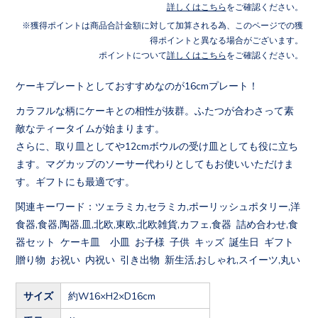
詳しくはこちら
をご確認ください。
獲得ポイントは商品合計金額に対して加算される為、このページでの獲
得ポイントと異なる場合がございます。
ポイントについて
詳しくはこちら
をご確認ください。
ケーキプレートとしておすすめなのが16cmプレート！
カラフルな柄にケーキとの相性が抜群。ふたつが合わさって素
敵なティータイムが始まります。
さらに、取り皿としてや12cmボウルの受け皿としても役に立ち
ます。マグカップのソーサー代わりとしてもお使いいただけま
す。ギフトにも最適です。
関連キーワード：ツェラミカ,セラミカ,ポーリッシュポタリー,洋
食器,食器,陶器,皿,北欧,東欧,北欧雑貨,カフェ,食器 詰め合わせ,食
器セット ケーキ皿 小皿 お子様 子供 キッズ 誕生日 ギフト
贈り物 お祝い 内祝い 引き出物 新生活,おしゃれ,スイーツ,丸い
サイズ
約W16×H2×D16cm