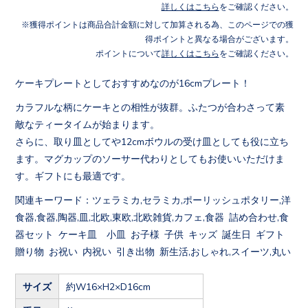
詳しくはこちら
をご確認ください。
獲得ポイントは商品合計金額に対して加算される為、このページでの獲
得ポイントと異なる場合がございます。
ポイントについて
詳しくはこちら
をご確認ください。
ケーキプレートとしておすすめなのが16cmプレート！
カラフルな柄にケーキとの相性が抜群。ふたつが合わさって素
敵なティータイムが始まります。
さらに、取り皿としてや12cmボウルの受け皿としても役に立ち
ます。マグカップのソーサー代わりとしてもお使いいただけま
す。ギフトにも最適です。
関連キーワード：ツェラミカ,セラミカ,ポーリッシュポタリー,洋
食器,食器,陶器,皿,北欧,東欧,北欧雑貨,カフェ,食器 詰め合わせ,食
器セット ケーキ皿 小皿 お子様 子供 キッズ 誕生日 ギフト
贈り物 お祝い 内祝い 引き出物 新生活,おしゃれ,スイーツ,丸い
サイズ
約W16×H2×D16cm