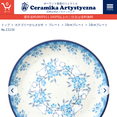
0
ポーランド食器のツェラミカ
日本公式オンラインストア
通常送料880円/11,000円以上のご注文は送料無料
トップ
>
カテゴリーからさがす
>
プレート
>
16cmプレート
>
16cmプレート
No.2323X