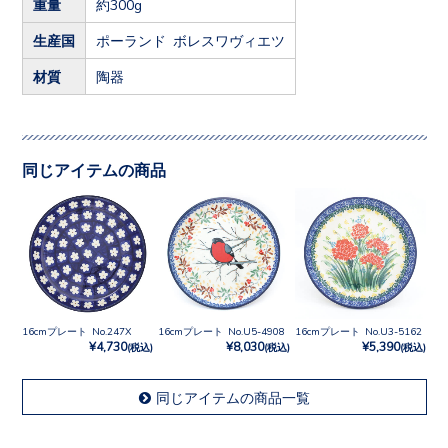
重量
約300g
生産国
ポーランド ボレスワヴィエツ
材質
陶器
同じアイテムの商品
16cmプレート No.247X
16cmプレート No.U5-4908
16cmプレート No.U3-5162
¥4,730
¥8,030
¥5,390
(税込)
(税込)
(税込)
同じアイテムの商品一覧