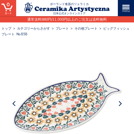
0
ポーランド食器のツェラミカ
日本公式オンラインストア
通常送料880円/11,000円以上のご注文は送料無料
トップ
>
カテゴリーからさがす
>
プレート
>
その他プレート
>
ビッグフィッシュ
プレート No.858