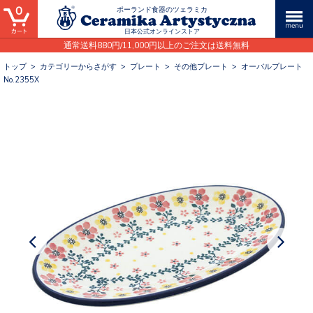
0
ポーランド食器のツェラミカ
日本公式オンラインストア
通常送料880円/11,000円以上のご注文は送料無料
トップ
>
カテゴリーからさがす
>
プレート
>
その他プレート
>
オーバルプレート
No.2355X