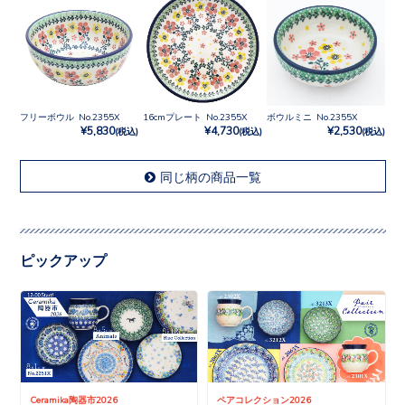
フリーボウル No.2355X
16cmプレート No.2355X
ボウルミニ No.2355X
¥5,830
¥4,730
¥2,530
(税込)
(税込)
(税込)
同じ柄の商品一覧
ピックアップ
Ceramika陶器市2026
ペアコレクション2026