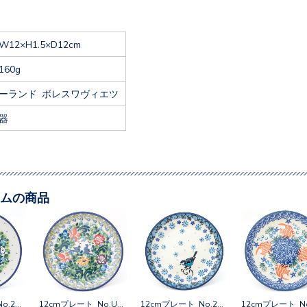
W12×H1.5×D12cm
160g
ーランド ボレスワヴィエツ
器
ムの商品
12cmプレート No.2302X
12cmプレート No.U4-4207
12cmプレート No.2529X