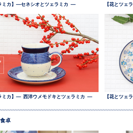
ラミカ】—セネシオとツェラミカ —
【花とツェラ
ラミカ】— 西洋ウメモドキとツェラミカ —
【花とツェラ
食卓