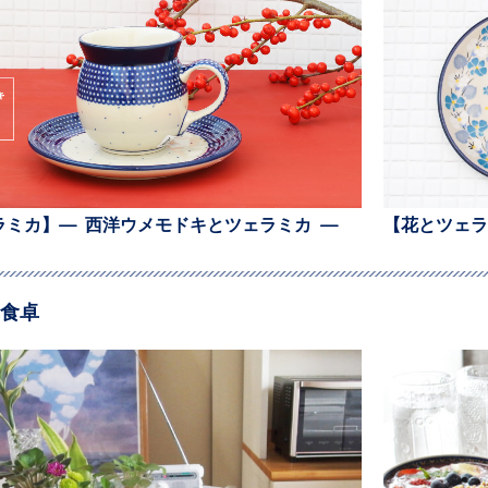
ラミカ】— 西洋ウメモドキとツェラミカ —
【花とツェラ
食卓