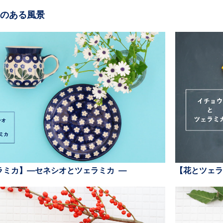
のある風景
ラミカ】—セネシオとツェラミカ —
【花とツェラ