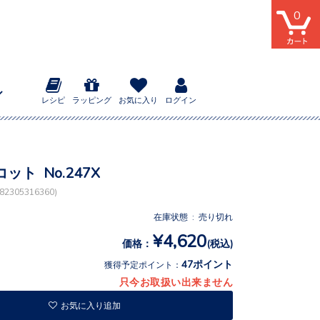
0
レシピ
ラッピング
お気に入り
ログイン
ット No.247X
2305316360)
在庫状態 : 売り切れ
¥4,620
価格：
(税込)
47ポイント
獲得予定ポイント：
只今お取扱い出来ません
お気に入り追加