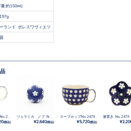
容量:約150ml)
197g
ーランド ボレスワヴィエツ
器
品
マグカップ0.3L No.247X
ツェラミカ ノブ No.247
スープカップNo.247X
箸置き No.247X
20
¥2,640
¥5,720
¥2,20
(税込)
(税込)
(税込)