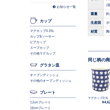
(
お知らせ一覧
重量
約
カップ
生産国
ポ
マグカップ0.25L
材質
陶
カップ&ソーサー
ビアカップ
スープカップ
その他マグカップ
同じ柄の商
グラタン皿
オーブンディッシュ
その他のオーブンディッシュ
プレート
¥4,6
12cmプレート
16cmプレート