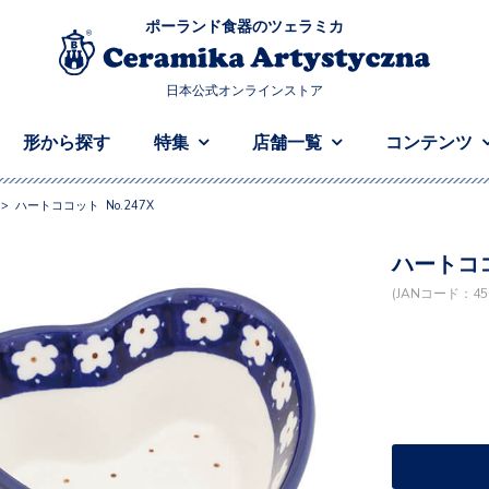
ポーランド食器のツェラミカ
日本公式オンラインストア
形から探す
特集
店舗一覧
コンテンツ
>
ハートココット No.247X
ハートココ
(JANコード：458