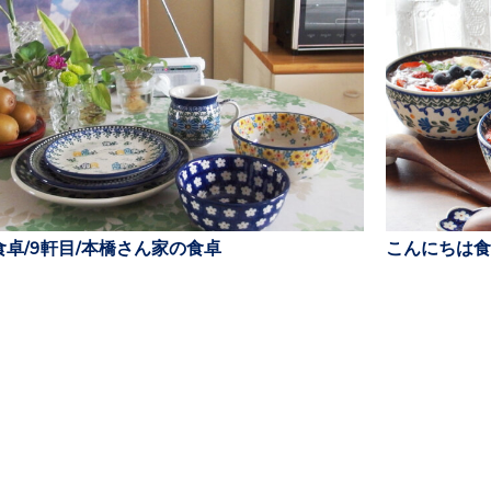
卓/9軒目/本橋さん家の食卓
こんにちは食