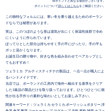
得ポイントと異なる場合がございます。
ポイントについて
詳しくはこちら
をご確認ください。
この独特なフォルムには、寒い冬を乗り越えるためのポーラン
ドならでは秘密があります。
実は、このつぼのような形は湯気が出にくく保温性抜群で冷め
にくいように作られています。
ぽってりとした部分は持ちやすく手の平にぴったり。手の平も
ポッと温かくなります。
お誕生日の贈り物や、好きな色を組み合わせてペアカップとし
てもおすすめ！
ツェラミカ アルティスティチナの製品は、一点一点が職人によ
るハンドメイドです。
当店では、ポーランドの工房内で海外へ輸出する基準をクリア
した1級品の製品だけを取り扱っております。ひとつひとつに個
性が出る手作りの素朴な味わいとしてお楽しみ下さい。
関連キーワード：ツェラミカ,セラミカ,ポーリッシュポタリー,洋
食器,食器,陶器,コーヒーカップ,マグカップ,北欧,東欧,雑貨,カフェ,