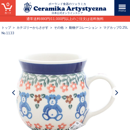
0
ポーランド食器のツェラミカ
日本公式オンラインストア
通常送料880円/11,000円以上のご注文は送料無料
トップ
>
カテゴリーからさがす
>
その他
>
動物デコレーション
>
マグカップ0.25L
No.1133