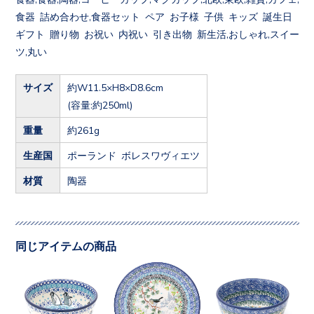
食器 詰め合わせ,食器セット ペア お子様 子供 キッズ 誕生日
ギフト 贈り物 お祝い 内祝い 引き出物 新生活,おしゃれ,スイー
ツ,丸い
サイズ
約W11.5×H8×D8.6cm
(容量:約250ml)
重量
約261g
生産国
ポーランド ボレスワヴィエツ
材質
陶器
同じアイテムの商品