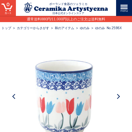
0
ポーランド食器のツェラミカ
日本公式オンラインストア
通常送料880円/11,000円以上のご注文は送料無料
トップ
>
カテゴリーからさがす
>
和のアイテム
>
ゆのみ
>
ゆのみ No.2598X