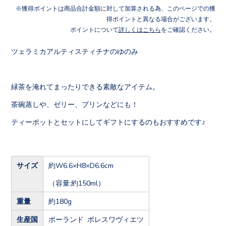
獲得ポイントは商品合計金額に対して加算される為、このページでの獲
得ポイントと異なる場合がございます。
ポイントについて
詳しくはこちら
をご確認ください。
ツェラミカアルティスティチナのゆのみ
緑茶を淹れてまったりできる素敵なアイテム。
茶碗蒸しや、ゼリー、プリンなどにも！
ティーポットとセットにしてギフトにするのもおすすめです♪
サイズ
約W6.6×H8×D6.6cm
（容量:約150ml）
重量
約180g
生産国
ポーランド ボレスワヴィエツ