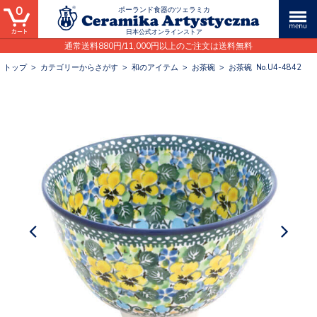
0
ポーランド食器のツェラミカ
日本公式オンラインストア
通常送料880円/11,000円以上のご注文は送料無料
トップ
>
カテゴリーからさがす
>
和のアイテム
>
お茶碗
>
お茶碗 No.U4-4842