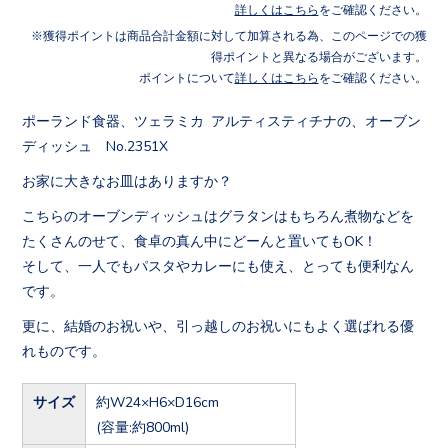
詳しくはこちら
をご確認ください。
獲得ポイントは商品合計金額に対して加算される為、このページでの獲
得ポイントと異なる場合がございます。
ポイントについて
詳しくはこちら
をご確認ください。
ポーランド食器、ツェラミカ アルティスティチナの、オーブン
ディッシュ No.2351X
お家に大きなお皿はありますか？
こちらのオーブンディッシュはグラタンはもちろん煮物などを
たくさんのせて、食卓の真ん中にどーんと置いてもOK！
そして、一人でもパスタやカレーにも使え、とっても便利なん
です。
更に、結婚のお祝いや、引っ越しのお祝いにもよく選ばれる優
れものです。
サイズ
約W24×H6×D16cm
(容量:約800ml)