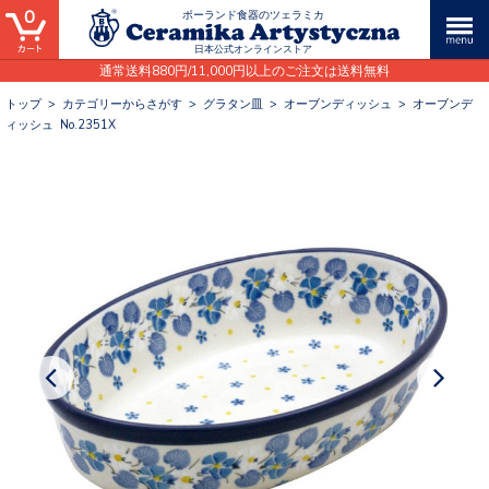
0
ポーランド食器のツェラミカ
日本公式オンラインストア
通常送料880円/11,000円以上のご注文は送料無料
トップ
>
カテゴリーからさがす
>
グラタン皿
>
オーブンディッシュ
>
オーブンデ
ィッシュ No.2351X