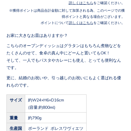
詳しくはこちら
をご確認ください。
獲得ポイントは商品合計金額に対して加算される為、このページでの獲
得ポイントと異なる場合がございます。
ポイントについて
詳しくはこちら
をご確認ください。
お家に大きなお皿はありますか？
こちらのオーブンディッシュはグラタンはもちろん煮物などを
たくさんのせて、食卓の真ん中にどーんと置いてもOK！
そして、一人でもパスタやカレーにも使え、とっても便利なん
です。
更に、結婚のお祝いや、引っ越しのお祝いにもよく選ばれる優
れものです。
サイズ
約W24×H6×D16cm
(容量:約800ml)
重量
約790g
生産国
ポーランド ボレスワヴィエツ