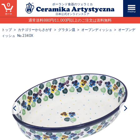
0
ポーランド食器のツェラミカ
日本公式オンラインストア
通常送料880円/11,000円以上のご注文は送料無料
トップ
>
カテゴリーからさがす
>
グラタン皿
>
オーブンディッシュ
>
オーブンデ
ィッシュ No.2340X