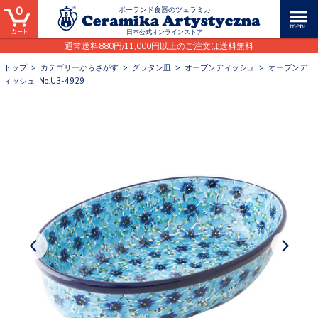
0
ポーランド食器のツェラミカ
日本公式オンラインストア
通常送料880円/11,000円以上のご注文は送料無料
トップ
>
カテゴリーからさがす
>
グラタン皿
>
オーブンディッシュ
>
オーブンデ
ィッシュ No.U3-4929