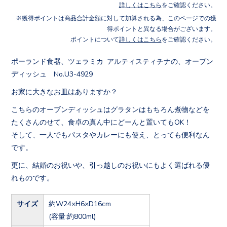
詳しくはこちら
をご確認ください。
獲得ポイントは商品合計金額に対して加算される為、このページでの獲
得ポイントと異なる場合がございます。
ポイントについて
詳しくはこちら
をご確認ください。
ポーランド食器、ツェラミカ アルティスティチナの、オーブン
ディッシュ No.U3-4929
お家に大きなお皿はありますか？
こちらのオーブンディッシュはグラタンはもちろん煮物などを
たくさんのせて、食卓の真ん中にどーんと置いてもOK！
そして、一人でもパスタやカレーにも使え、とっても便利なん
です。
更に、結婚のお祝いや、引っ越しのお祝いにもよく選ばれる優
れものです。
サイズ
約W24×H6×D16cm
(容量:約800ml)