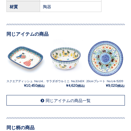
材質
陶器
同じアイテムの商品
スクエアディッシュ No.U4-4866
サラダボウルミニ No.3343X
20cmプレート No.U4-5209
¥10,450
¥4,620
¥9,020
(税込)
(税込)
(税込)
同じアイテムの商品一覧
同じ柄の商品