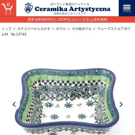
0
ポーランド食器のツェラミカ
日本公式オンラインストア
通常送料880円/11,000円以上のご注文は送料無料
トップ
>
カテゴリーからさがす
>
ボウル
>
その他ボウル
>
ウェーブスクエアボウ
ルM No.1974X