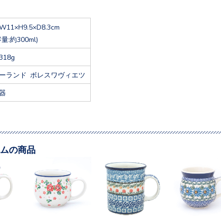
W11×H9.5×D8.3cm
容量:約300ml)
318g
ーランド ボレスワヴィエツ
器
ムの商品