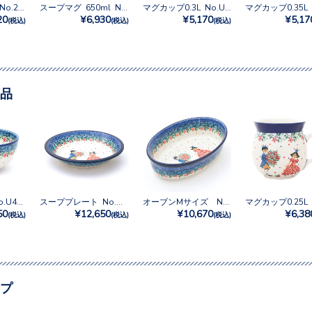
マグカップ0.3L No.2225X
スープマグ 650ml No.2352X
マグカップ0.3L No.U3-555
20
¥6,930
¥5,170
¥5,17
(税込)
(税込)
(税込)
品
フリーボウル No.U4-4866
スーププレート No.U4-4866
オーブンMサイズ No.U4-4866
50
¥12,650
¥10,670
¥6,38
(税込)
(税込)
(税込)
プ