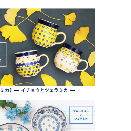
ミカ】— イチョウとツェラミカ —