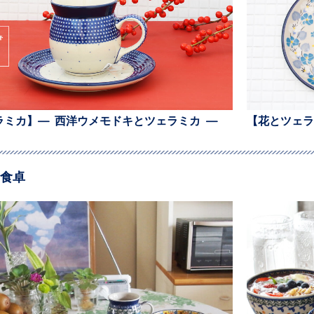
ラミカ】— 西洋ウメモドキとツェラミカ —
【花とツェラ
食卓