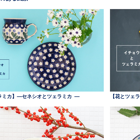
ラミカ】—セネシオとツェラミカ —
【花とツェラ