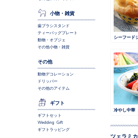
小物・雑貨
歯ブラシスタンド
ティーバッグプレート
シーフード
動物・オブジェ
その他小物・雑貨
その他
動物デコレーション
ドリッパー
その他のアイテム
ギフト
冷やし中華
ギフトセット
Wedding Gift
ギフトラッピング
ツェラミカ