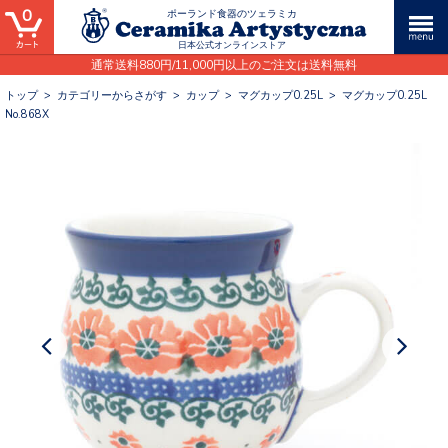
0
ポーランド食器のツェラミカ
日本公式オンラインストア
通常送料880円/11,000円以上のご注文は送料無料
トップ
>
カテゴリーからさがす
>
カップ
>
マグカップ0.25L
>
マグカップ0.25L
No.868X