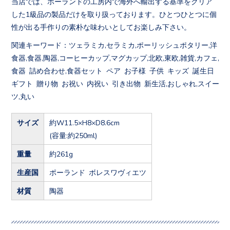
当店では、ポーランドの工房内で海外へ輸出する基準をクリア
した1級品の製品だけを取り扱っております。ひとつひとつに個
性が出る手作りの素朴な味わいとしてお楽しみ下さい。
関連キーワード：ツェラミカ,セラミカ,ポーリッシュポタリー,洋
食器,食器,陶器,コーヒーカップ,マグカップ,北欧,東欧,雑貨,カフェ,
食器 詰め合わせ,食器セット ペア お子様 子供 キッズ 誕生日
ギフト 贈り物 お祝い 内祝い 引き出物 新生活,おしゃれ,スイー
ツ,丸い
サイズ
約W11.5×H8×D8.6cm
(容量:約250ml)
重量
約261g
生産国
ポーランド ボレスワヴィエツ
材質
陶器