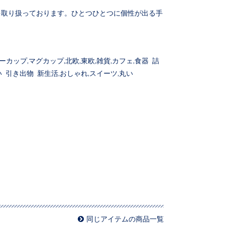
を取り扱っております。ひとつひとつに個性が出る手
カップ,マグカップ,北欧,東欧,雑貨,カフェ,食器 詰
 引き出物 新生活,おしゃれ,スイーツ,丸い
同じアイテムの商品一覧