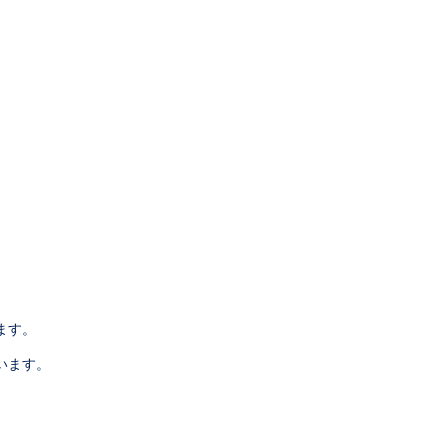
ます。
います。
。
。