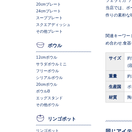
20cmプレート
当店では、ポ
24cmプレート
作りの素朴な
スーププレート
スクエアディッシュ
その他プレート
関連キーワード
め合わせ,食器
ボウル
12cmボウル
サイズ
約
サラダボウルミニ
(
フリーボウル
重量
約
シリアルボウル
20cmボウル
生産国
ポ
ボウルB
材質
陶
エッグスタンド
その他ボウル
リンゴポット
同じアイテ
リンゴポット