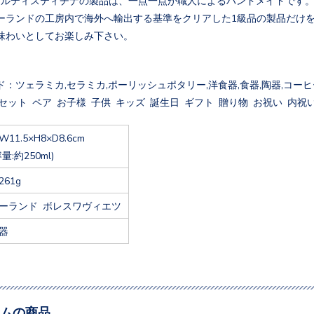
ーランドの工房内で海外へ輸出する基準をクリアした1級品の製品だけ
味わいとしてお楽しみ下さい。
：ツェラミカ,セラミカ,ポーリッシュポタリー,洋食器,食器,陶器,コーヒー
セット ペア お子様 子供 キッズ 誕生日 ギフト 贈り物 お祝い 内祝い
W11.5×H8×D8.6cm
容量:約250ml)
261g
ーランド ボレスワヴィエツ
器
ムの商品