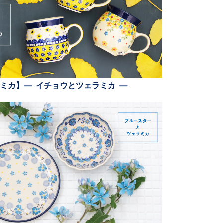
ミカ】— イチョウとツェラミカ —