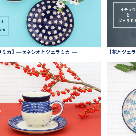
ラミカ】—セネシオとツェラミカ —
【花とツェラ